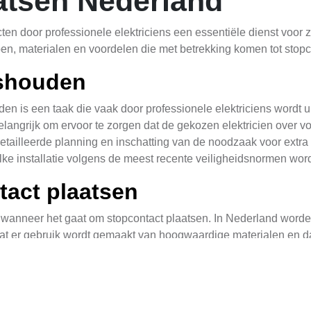
atsen Nederland
en door professionele elektriciens een essentiële dienst voor z
pen, materialen en voordelen die met betrekking komen tot stopc
ishouden
n is een taak die vaak door professionele elektriciens wordt ui
elangrijk om ervoor te zorgen dat de gekozen elektricien over v
tailleerde planning en inschatting van de noodzaak voor extra s
at elke installatie volgens de meest recente veiligheidsnormen wor
ntact plaatsen
st wanneer het gaat om stopcontact plaatsen. In Nederland worden
 dat er gebruik wordt gemaakt van hoogwaardige materialen en d
n dat overbelasting, kortsluitingen en brandgevaar optreden. El
ten hebben geplaatst om ervoor te zorgen dat alles correct is a
teitsinstallatie