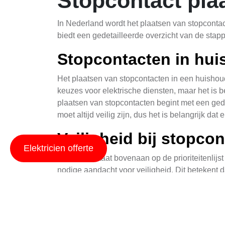
Stopcontact pla
In Nederland wordt het plaatsen van stopcontact
biedt een gedetailleerde overzicht van de stap
Stopcontacten in hu
Het plaatsen van stopcontacten in een huishoude
keuzes voor elektrische diensten, maar het is b
plaatsen van stopcontacten begint met een gede
moet altijd veilig zijn, dus het is belangrijk d
Veiligheid bij stopco
Elektricien offerte
Veiligheid staat bovenaan op de prioriteitenlij
nodige aandacht voor veiligheid. Dit betekent
Een goed geplande installatie helpt te voorkome
veiligheidscheck uitvoeren nadat ze stopcontac
Professionele elektrici